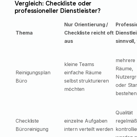
Vergleich: Checkliste oder
professioneller Dienstleister?
Nur Orientierung /
Professi
Thema
Checkliste reicht oft
Dienstle
aus
sinnvoll
mehrere
kleine Teams
Räume,
Reinigungsplan
einfache Räume
Nutzerg
Büro
selbst strukturieren
oder Sta
möchten
bestehen
Qualität
Checkliste
einzelne Aufgaben
regelmäß
Büroreinigung
intern verteilt werden
kontrollie