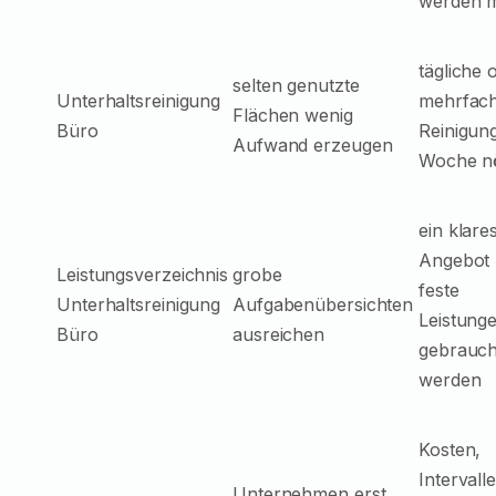
werden 
tägliche 
selten genutzte
Unterhaltsreinigung
mehrfac
Flächen wenig
Büro
Reinigun
Aufwand erzeugen
Woche nöt
ein klare
Angebot
Leistungsverzeichnis
grobe
feste
Unterhaltsreinigung
Aufgabenübersichten
Leistung
Büro
ausreichen
gebrauch
werden
Kosten,
Intervall
Unternehmen erst