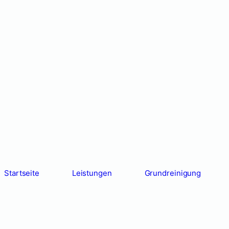
Grundreinigung
Berlin –
Professionell,
Zuverlässig &
Gründlich
Startseite
Leistungen
Grundreinigung