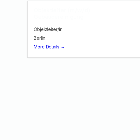
Objektleiter (m/w/d)
Gebäudereinigung
Objektleiter/in
Berlin
More Details