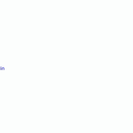
en Berlin – Pro
rlässig
in