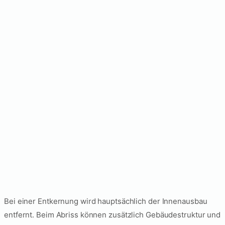
FAQ zur Entkernung
Was ist der Unterschied
zwischen Entkernung
und Abriss?
Bei einer Entkernung wird hauptsächlich der Innenausbau
entfernt. Beim Abriss können zusätzlich Gebäudestruktur und