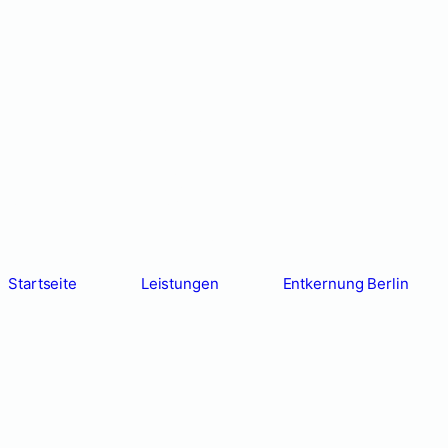
Entkernung Berlin
Professionell,
Sicher &
Zuverlässig
Startseite
Leistungen
Entkernung Berlin