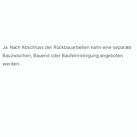
und Bauendreinigung
kombiniert werden?
Ja. Nach Abschluss der Rückbauarbeiten kann eine separate
Bauzwischen, Bauend oder Baufeinreinigung angeboten
werden.
Was ist der Unterschied
zwischen
Teilentkernung und
vollständiger