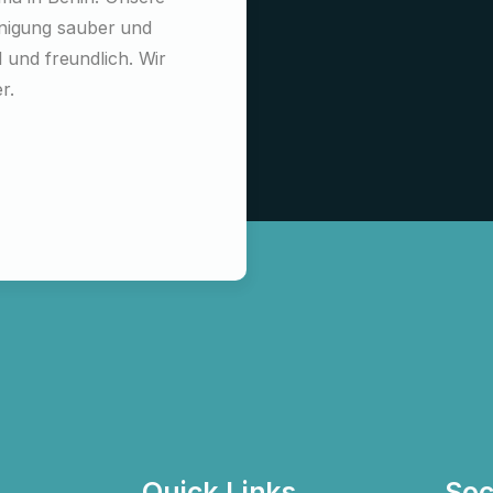
nigung sauber und
gründlich und professionell. Besond
 und freundlich. Wir
Ausführung und der Einsatz umwel
r.
Klare Empfehlung für Unternehme
Paul
Quick Links
Soc