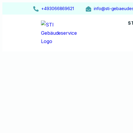
+493066869621
info@sti-gebaeudes
S
Unsere Leis
Heim
Dienstleistungen