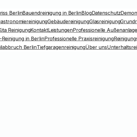
iss Berlin
Bauendreinigung in Berlin
Blog
Datenschutz
Demont
astronomiereinigung
Gebäudereinigung
Glasreinigung
Grundr
Kita Reinigung
Kontakt
Leistungen
Professionelle Außenanlagen
-Reinigung in Berlin
Professionelle Praxisreinigung
Reinigungs
ilabbruch Berlin
Tiefgaragenreinigung
Über uns
Unterhaltsre
einigung