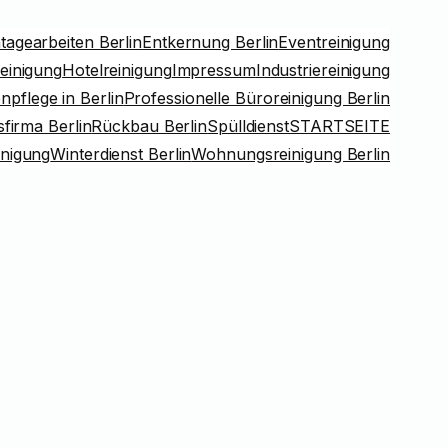
agearbeiten Berlin
Entkernung Berlin
Eventreinigung
einigung
Hotelreinigung
Impressum
Industriereinigung
pflege in Berlin
Professionelle Büroreinigung Berlin
firma Berlin
Rückbau Berlin
Spülldienst
STARTSEITE
inigung
Winterdienst Berlin
Wohnungsreinigung Berlin