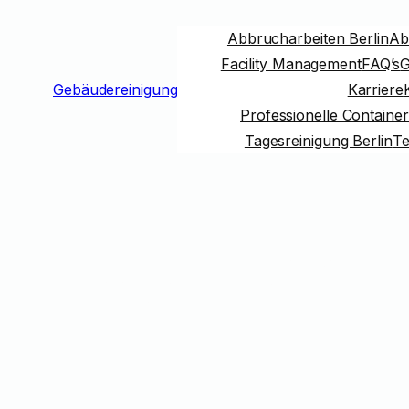
Abbrucharbeiten Berlin
Abr
Facility Management
FAQ’s
G
Gebäudereinigung
Karriere
Professionelle Container
Tagesreinigung Berlin
Te
Tag:
Bodenr