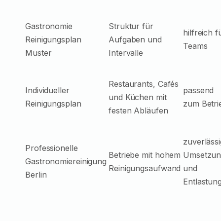
Gastronomie
Struktur für
hilfreich f
Reinigungsplan
Aufgaben und
Teams
Muster
Intervalle
Restaurants, Cafés
Individueller
passend
und Küchen mit
Reinigungsplan
zum Betri
festen Abläufen
zuverläss
Professionelle
Betriebe mit hohem
Umsetzun
Gastronomiereinigung
Reinigungsaufwand
und
Berlin
Entlastun