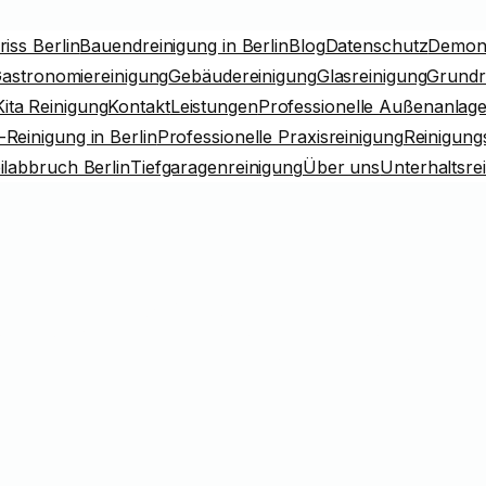
iss Berlin
Bauendreinigung in Berlin
Blog
Datenschutz
Demont
astronomiereinigung
Gebäudereinigung
Glasreinigung
Grundr
Kita Reinigung
Kontakt
Leistungen
Professionelle Außenanlagen
-Reinigung in Berlin
Professionelle Praxisreinigung
Reinigungs
ilabbruch Berlin
Tiefgaragenreinigung
Über uns
Unterhaltsre
ltsreinigung 