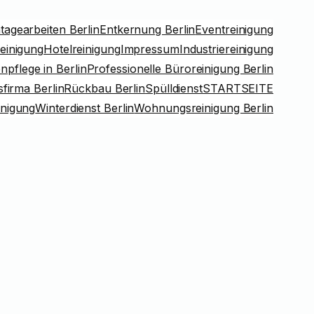
agearbeiten Berlin
Entkernung Berlin
Eventreinigung
einigung
Hotelreinigung
Impressum
Industriereinigung
pflege in Berlin
Professionelle Büroreinigung Berlin
firma Berlin
Rückbau Berlin
Spülldienst
STARTSEITE
inigung
Winterdienst Berlin
Wohnungsreinigung Berlin
Büro