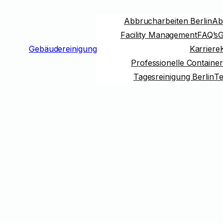
Abbrucharbeiten Berlin
Abr
Facility Management
FAQ’s
G
Gebäudereinigung
Karriere
Professionelle Container
Tagesreinigung Berlin
Te
Tag:
Unterha